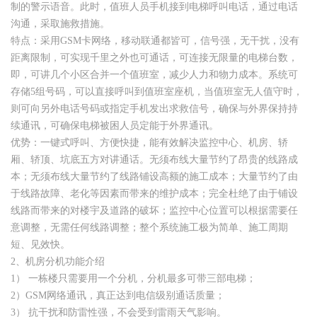
制的警示语音。此时，值班人员手机接到电梯呼叫电话，通过电话
沟通，采取施救措施。
特点：采用GSM卡网络，移动联通都皆可，信号强，无干扰，没有
距离限制，可实现千里之外也可通话，可连接无限量的电梯台数，
即，可讲几个小区合并一个值班室，减少人力和物力成本。系统可
存储5组号码，可以直接呼叫到值班室座机，当值班室无人值守时，
则可向另外电话号码或指定手机发出求救信号，确保与外界保持持
续通讯，可确保电梯被困人员定能于外界通讯。
优势：一键式呼叫、方便快捷，能有效解决监控中心、机房、轿
厢、轿顶、坑底五方对讲通话。无须布线大量节约了昂贵的线路成
本；无须布线大量节约了线路铺设高额的施工成本；大量节约了由
于线路故障、老化等因素而带来的维护成本；完全杜绝了由于铺设
线路而带来的对楼宇及道路的破坏；监控中心位置可以根据需要任
意调整，无需任何线路调整；整个系统施工极为简单、施工周期
短、见效快。
2、机房分机功能介绍
1） 一栋楼只需要用一个分机，分机最多可带三部电梯；
2）GSM网络通讯，真正达到电信级别通话质量；
3） 抗干扰和防雷性强，不会受到雷雨天气影响。