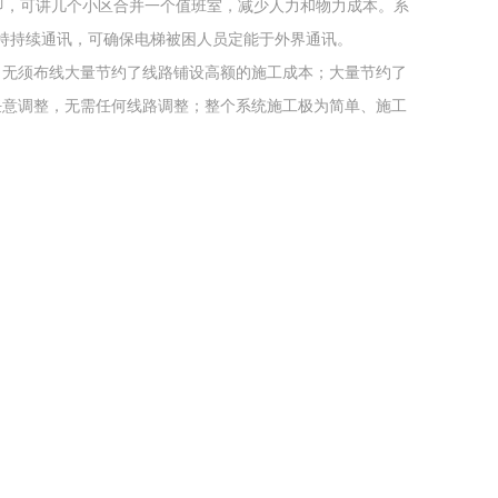
即，可讲几个小区合并一个值班室，减少人力和物力成本。系
持持续通讯，可确保电梯被困人员定能于外界通讯。
；无须布线大量节约了线路铺设高额的施工成本；大量节约了
任意调整，无需任何线路调整；整个系统施工极为简单、施工