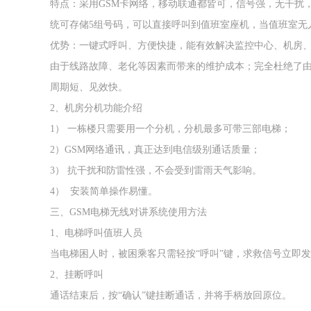
特点：采用GSM卡网络，移动联通都皆可，信号强，无干扰
统可存储5组号码，可以直接呼叫到值班室座机，当值班室无
优势：一键式呼叫、方便快捷，能有效解决监控中心、机房
由于线路故障、老化等因素而带来的维护成本；完全杜绝了
周期短、见效快。
2、机房分机功能介绍
1） 一栋楼只需要用一个分机，分机最多可带三部电梯；
2）GSM网络通讯，真正达到电信级别通话质量；
3） 抗干扰和防雷性强，不会受到雷雨天气影响。
4） 安装简单操作易懂。
三、GSM电梯无线对讲系统使用方法
1、电梯呼叫值班人员
当电梯困人时，被困乘客只需轻按“呼叫”键，求救信号立即
2、挂断呼叫
通话结束后，按“确认”键挂断通话，并将手柄放回原位。