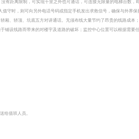
，没有距离限制，可实现千里之外也可通话，可连接无限量的电梯台数，
人值守时，则可向另外电话号码或指定手机发出求救信号，确保与外界保
、轿厢、轿顶、坑底五方对讲通话。无须布线大量节约了昂贵的线路成本
由于铺设线路而带来的对楼宇及道路的破坏；监控中心位置可以根据需要
发送给值班人员。