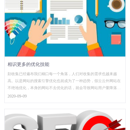
相识更多的优化技能
刻收集已经遍布我们糊口每一个角落，人们对收集的需求也越来越
高。以是网站的搜索引擎优化也就成为了一种趋势，假云云外网站在
不绝地优化，本身的网站不去优化的话，就会导致网站用户量降落。
并且网站搜索引擎优化之...
2020-09-09