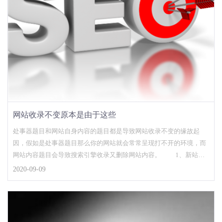
网站收录不变原本是由于这些
处事器题目和网站自身内容的题目都是导致网站收录不变的缘故起
因，假如是处事器题目那么你的网站就会常常呈现打不开的环境，而
网站内容题目会导致搜索引擎收录又删除网站内容。 1、新站收
录不不变 新的网...
2020-09-09