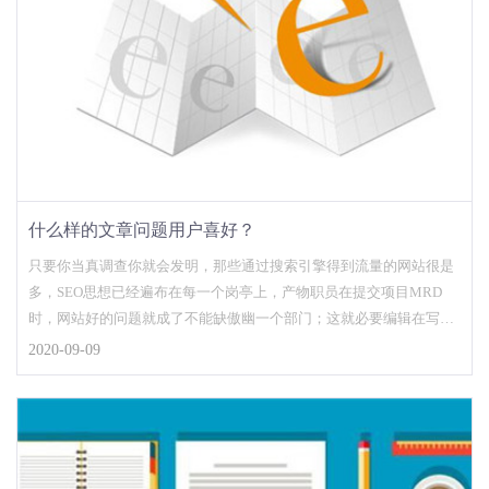
什么样的文章问题用户喜好？
只要你当真调查你就会发明，那些通过搜索引擎得到流量的网站很是
多，SEO思想已经遍布在每一个岗亭上，产物职员在提交项目MRD
时，网站好的问题就成了不能缺傲幽一个部门；这就必要编辑在写文
章的时辰，留意问题...
2020-09-09