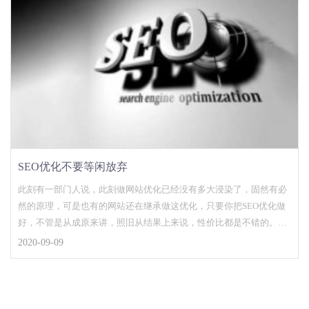
SEO优化不要等闲放弃
此刻有一部门人说，此刻做网站优化已经没有多大浸染了，固然有必
然的原理，可是也有的网站还在继承做这优化，只要你把SEO优化做
好，不管是从成原来讲，照旧从结果上来说，性价比都是不错的。以
杭州SEO发外链为...
2020-09-09